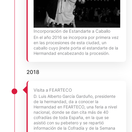
Incorporación de Estandarte a Caballo
En el año 2016 se incorpora por primera vez
en las procesiones de esta ciudad, un
caballo cuyo jinete porta el estandarte de la
Hermandad encabezando la procesión.
2018
Visita a FEARTECO
D. Luis Alberto García Garduño, presidente
de la hermandad, da a conocer la
Hermandad en FEARTECO, una feria a nivel
nacional, donde se dan cita más de 40
cofradías de toda España, en la que se
asistió con su pebetero y se repartió
información de la Cofradía y de la Semana