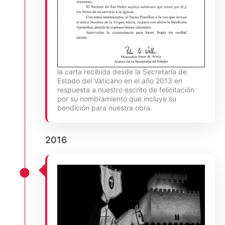
la carta recibida desde la Secretaría de
Estado del Vaticano en el año 2013 en
respuesta a nuestro escrito de felicitación
por su nombramiento que incluye su
bendición para nuestra obra.
2016