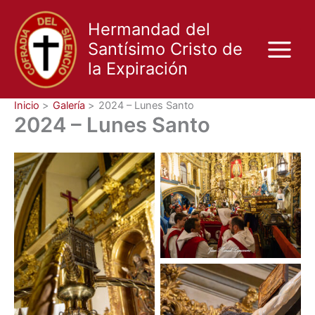
Ir
al
Hermandad del
contenido
Santísimo Cristo de
la Expiración
Inicio
Galería
2024 – Lunes Santo
2024 – Lunes Santo