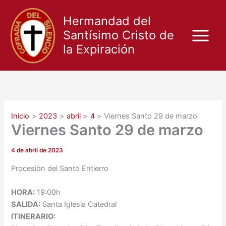
Ir
al
Hermandad del
contenido
Santísimo Cristo de
la Expiración
Inicio
2023
abril
4
Viernes Santo 29 de marzo
Viernes Santo 29 de marzo
4 de abril de 2023
Procesión del Santo Entierro
HORA:
19:00h
SALIDA:
Santa Iglesia Catedral
ITINERARIO: